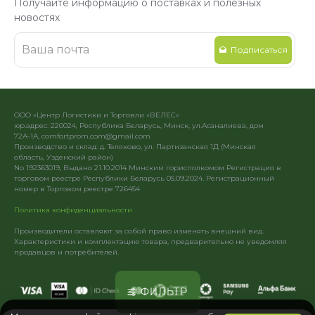
Получайте информацию о поставках и полезных
новостях
Подписаться
ООО «Центр Логистики и Торговли «ВЕЛЕС»
юр.адрес: 220024, Республика Беларусь, Минск, ул.Асаналиева, дом
72А-1А, comfortprom.com@gmail.com
Производство и склад: д. Теляково, ул. Партизанская 1Д (Минская
область, Узденский район)
No 192363019, Выдано 21.10.2014 Минским горисполкомом Регистрация в
торговом реестре Республики Беларусь 05.09.2024. Регистрационный
номер в Торговом реестре 726454
Политика конфиденциальности
Производители оставляют за собой право изменять внешний вид.
Характеристики и комплектацию товара, предварительно не уведомляя
продавцов и потребителей.
ФИЛЬТР