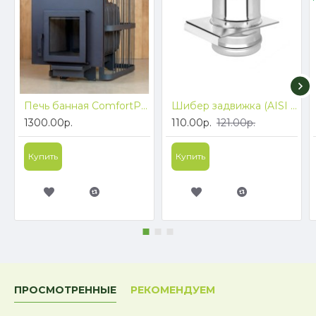
Печь банная ComfortProm ЧУГУН ПРЕМИУМ, для парной до 26 кубов, вес 85 кг, длина дров до 50 см, на 160 кг камней, дверь со стеклом
Шибер задвижка (AISI 304 1.0 зерк.) д.115
1300.00р.
110.00р.
121.00р.
Купить
Купить
ПРОСМОТРЕННЫЕ
РЕКОМЕНДУЕМ