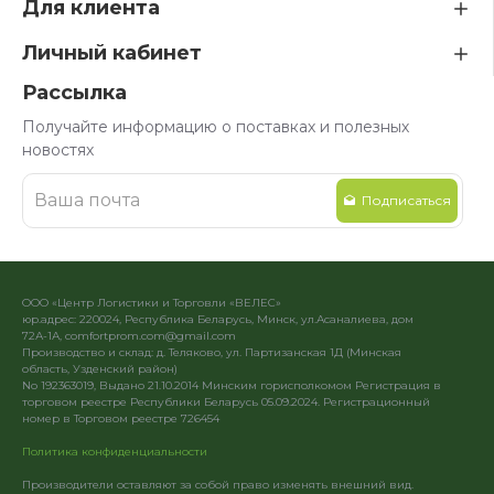
Для клиента
Личный кабинет
Рассылка
Получайте информацию о поставках и полезных
новостях
Подписаться
ООО «Центр Логистики и Торговли «ВЕЛЕС»
юр.адрес: 220024, Республика Беларусь, Минск, ул.Асаналиева, дом
72А-1А, comfortprom.com@gmail.com
Производство и склад: д. Теляково, ул. Партизанская 1Д (Минская
область, Узденский район)
No 192363019, Выдано 21.10.2014 Минским горисполкомом Регистрация в
торговом реестре Республики Беларусь 05.09.2024. Регистрационный
номер в Торговом реестре 726454
Политика конфиденциальности
Производители оставляют за собой право изменять внешний вид.