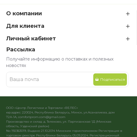
О компании
Для клиента
Личный кабинет
Рассылка
Получайте информацию о поставках и полезных
новостях
Подписаться
ООО «Центр Логистики и Торговли «ВЕЛЕС»
юр.адрес: 220024, Республика Беларусь, Минск, ул.Асаналиева, дом
72А-1А, comfortprom.com@gmail.com
Производство и склад: д. Теляково, ул. Партизанская 1Д (Минская
область, Узденский район)
No 192363019, Выдано 21.10.2014 Минским горисполкомом Регистрация в
торговом реестре Республики Беларусь 05.09.2024. Регистрационный