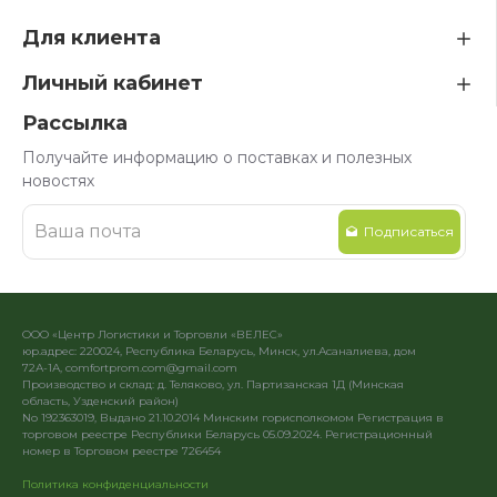
Для клиента
Личный кабинет
Рассылка
Получайте информацию о поставках и полезных
новостях
Подписаться
ООО «Центр Логистики и Торговли «ВЕЛЕС»
юр.адрес: 220024, Республика Беларусь, Минск, ул.Асаналиева, дом
72А-1А, comfortprom.com@gmail.com
Производство и склад: д. Теляково, ул. Партизанская 1Д (Минская
область, Узденский район)
No 192363019, Выдано 21.10.2014 Минским горисполкомом Регистрация в
торговом реестре Республики Беларусь 05.09.2024. Регистрационный
номер в Торговом реестре 726454
Политика конфиденциальности