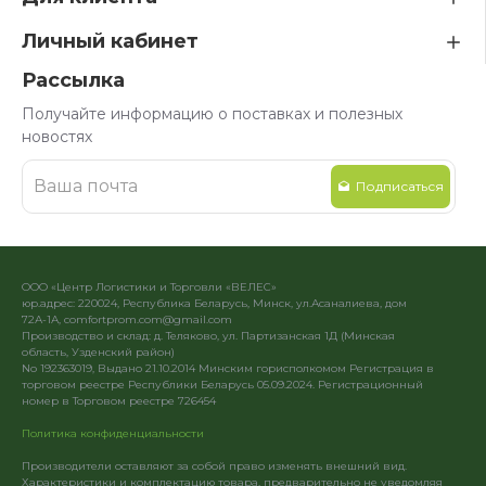
Личный кабинет
Рассылка
Получайте информацию о поставках и полезных
новостях
Подписаться
ООО «Центр Логистики и Торговли «ВЕЛЕС»
юр.адрес: 220024, Республика Беларусь, Минск, ул.Асаналиева, дом
72А-1А, comfortprom.com@gmail.com
Производство и склад: д. Теляково, ул. Партизанская 1Д (Минская
область, Узденский район)
No 192363019, Выдано 21.10.2014 Минским горисполкомом Регистрация в
торговом реестре Республики Беларусь 05.09.2024. Регистрационный
номер в Торговом реестре 726454
Политика конфиденциальности
Производители оставляют за собой право изменять внешний вид.
Характеристики и комплектацию товара, предварительно не уведомляя