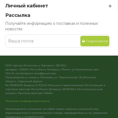
Личный кабинет
Рассылка
Получайте информацию о поставках и полезных
новостях
Подписаться
ООО «Центр Логистики и Торговли «ВЕЛЕС»
юр.адрес: 220024, Республика Беларусь, Минск, ул.Асаналиева, дом
72А-1А, comfortprom.com@gmail.com
Производство и склад: д. Теляково, ул. Партизанская 1Д (Минская
область, Узденский район)
No 192363019, Выдано 21.10.2014 Минским горисполкомом Регистрация в
торговом реестре Республики Беларусь 05.09.2024. Регистрационный
номер в Торговом реестре 726454
Политика конфиденциальности
Производители оставляют за собой право изменять внешний вид.
Характеристики и комплектацию товара, предварительно не уведомляя
продавцов и потребителей.