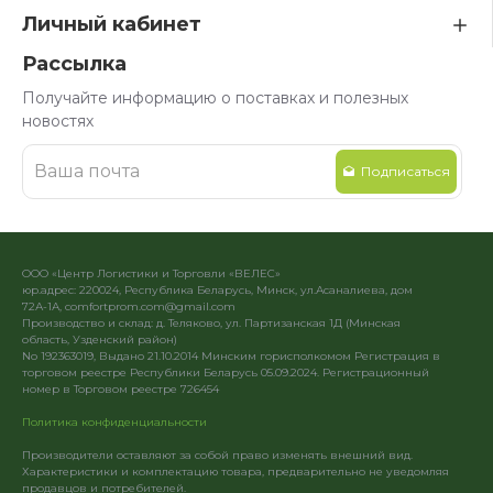
Личный кабинет
Рассылка
Получайте информацию о поставках и полезных
новостях
Подписаться
ООО «Центр Логистики и Торговли «ВЕЛЕС»
юр.адрес: 220024, Республика Беларусь, Минск, ул.Асаналиева, дом
72А-1А, comfortprom.com@gmail.com
Производство и склад: д. Теляково, ул. Партизанская 1Д (Минская
область, Узденский район)
No 192363019, Выдано 21.10.2014 Минским горисполкомом Регистрация в
торговом реестре Республики Беларусь 05.09.2024. Регистрационный
номер в Торговом реестре 726454
Политика конфиденциальности
Производители оставляют за собой право изменять внешний вид.
Характеристики и комплектацию товара, предварительно не уведомляя
продавцов и потребителей.