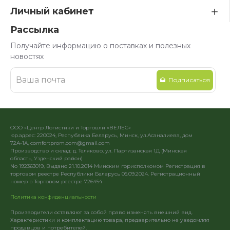
Личный кабинет
Рассылка
Получайте информацию о поставках и полезных
новостях
Подписаться
ООО «Центр Логистики и Торговли «ВЕЛЕС»
юр.адрес: 220024, Республика Беларусь, Минск, ул.Асаналиева, дом
72А-1А, comfortprom.com@gmail.com
Производство и склад: д. Теляково, ул. Партизанская 1Д (Минская
область, Узденский район)
No 192363019, Выдано 21.10.2014 Минским горисполкомом Регистрация в
торговом реестре Республики Беларусь 05.09.2024. Регистрационный
номер в Торговом реестре 726454
Политика конфиденциальности
Производители оставляют за собой право изменять внешний вид.
Характеристики и комплектацию товара, предварительно не уведомляя
продавцов и потребителей.