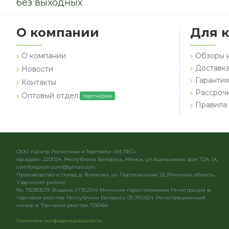
без выходных
О компании
Для 
О компании
Обзоры 
Доставка
Новости
Гарантия
Контакты
Рассроч
Оптовый отдел
партнерам
Правила 
ООО «Центр Логистики и Торговли «ВЕЛЕС»
юр.адрес: 220024, Республика Беларусь, Минск, ул.Асаналиева, дом 72А-1А,
comfortprom.com@gmail.com
Производство и склад: д. Теляково, ул. Партизанская 1Д (Минская область,
Узденский район)
No 192363019, Выдано 21.10.2014 Минским горисполкомом Регистрация в
торговом реестре Республики Беларусь 05.09.2024. Регистрационный
номер в Торговом реестре 726454
Политика конфиденциальности