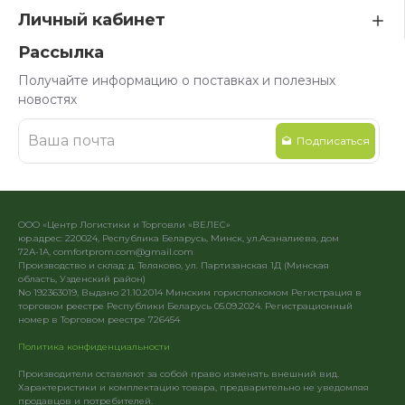
Личный кабинет
Рассылка
Получайте информацию о поставках и полезных
новостях
Подписаться
ООО «Центр Логистики и Торговли «ВЕЛЕС»
юр.адрес: 220024, Республика Беларусь, Минск, ул.Асаналиева, дом
72А-1А, comfortprom.com@gmail.com
Производство и склад: д. Теляково, ул. Партизанская 1Д (Минская
область, Узденский район)
No 192363019, Выдано 21.10.2014 Минским горисполкомом Регистрация в
торговом реестре Республики Беларусь 05.09.2024. Регистрационный
номер в Торговом реестре 726454
Политика конфиденциальности
Производители оставляют за собой право изменять внешний вид.
Характеристики и комплектацию товара, предварительно не уведомляя
продавцов и потребителей.